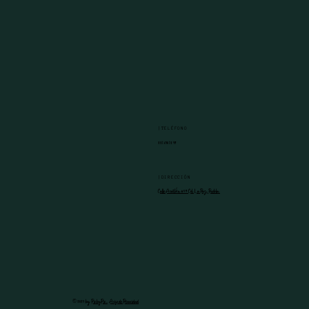
|TELÉFONO
221 640 12 49
|DIRECCIÓN
Calle Acatlán #59 Col. La Paz, Puebla.
© 2025 by
PixbyPix.
Aviso de Privacidad