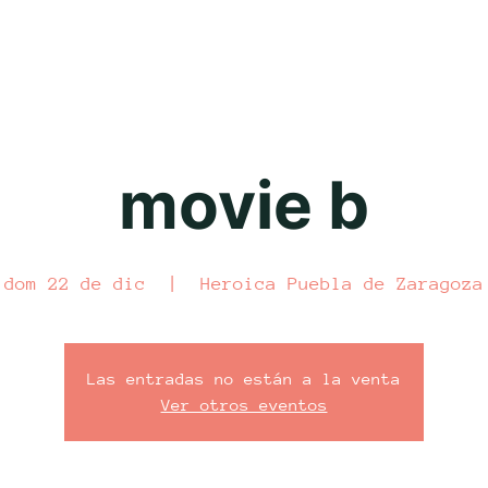
movie b
dom 22 de dic
  |  
Heroica Puebla de Zaragoza
Las entradas no están a la venta
Ver otros eventos