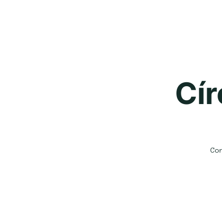
Cír
Co