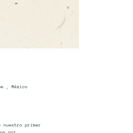
ue., México
e nuestro primer 
dos por 