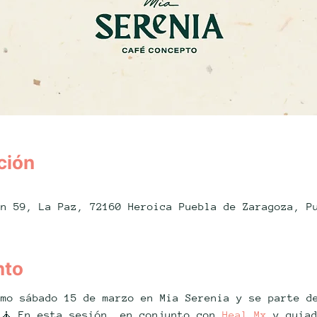
ción
.
án 59, La Paz, 72160 Heroica Puebla de Zaragoza, P
nto
imo sábado 15 de marzo en Mia Serenia y se parte d
🧘 En esta sesión, en conjunto con 
Heal Mx
 y guia