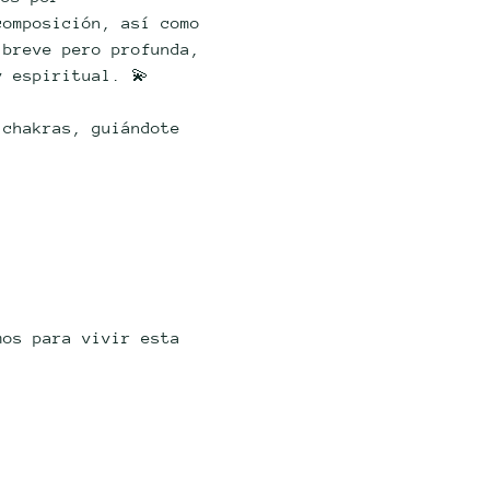
composición, así como 
 breve pero profunda, 
y espiritual. 💫
 chakras, guiándote 
.
mos para vivir esta 