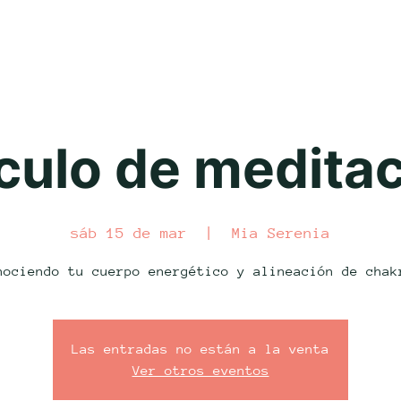
culo de medita
sáb 15 de mar
  |  
Mia Serenia
nociendo tu cuerpo energético y alineación de chak
Las entradas no están a la venta
Ver otros eventos