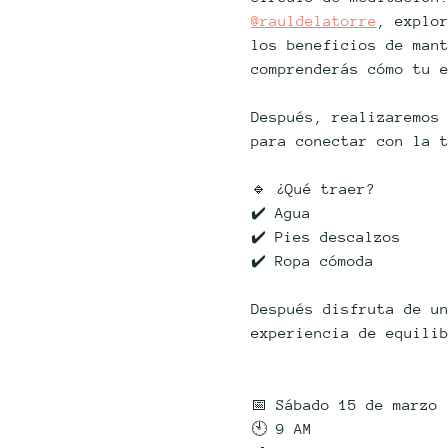
@rauldelatorre
, explo
los beneficios de man
comprenderás cómo tu e
Después, realizaremos
para conectar con la 
🔹 ¿Qué traer?
✔️ Agua
✔️ Pies descalzos
✔️ Ropa cómoda
Después disfruta de u
experiencia de equili
📅 Sábado 15 de marzo
🕙 9 AM 